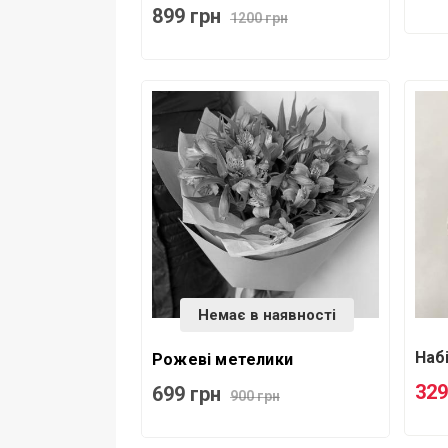
899 грн
1200 грн
Немає в наявності
Наб
Рожеві метелики
329
699 грн
900 грн