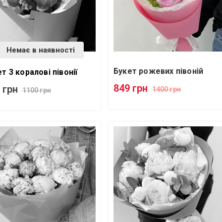
Немає в наявності
Букет рожевих півоній
т 3 коралові півонії
849 грн
 грн
1400 грн
1100 грн