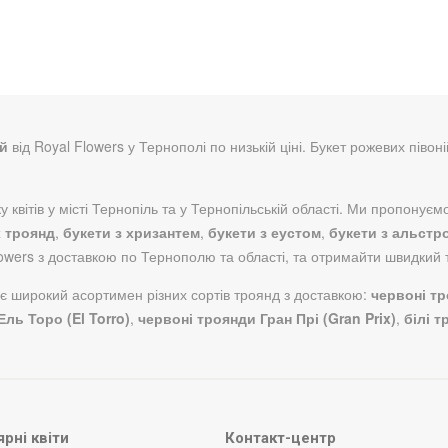
ій
від Royal Flowers у Тернополі по низькій ціні. Букет рожевих півоні
квітів у місті Тернопіль та у Тернопільській області. Ми пропонуємо 
х троянд
,
букети з хризантем
,
букети з еустом
,
букети з альстр
lowers з доставкою по Тернополю та області, та отримайти швидкий т
нує широкий асортимен різних сортів троянд з доставкою:
червоні т
ль Торо (El Torro)
,
червоні троянди Гран Прі (Gran Prix)
,
білі 
рні квіти
Контакт-центр