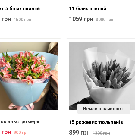
т 5 білих півоній
11 білих півоній
 грн
1059 грн
1500 грн
3000 грн
Немає в наявності
лок альстромерії
15 рожевих тюльпанів
 грн
899 грн
900 грн
1300 грн