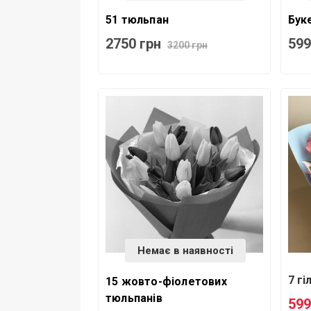
51 тюльпан
Буке
2750 грн
599
3200 грн
Немає в наявності
7 гі
15 жовто-фіолетових
тюльпанів
599