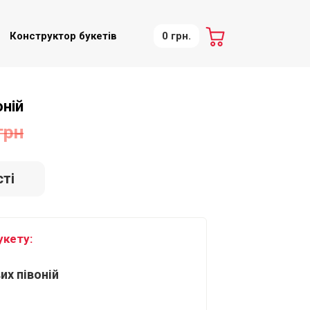
Конструктор букетів
0 грн.
оній
грн
ті
укету:
их півоній