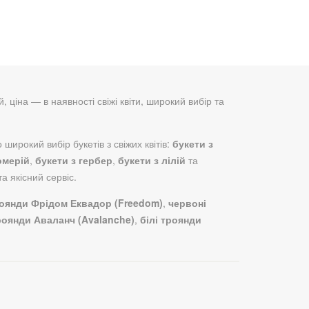
й, ціна — в наявності свіжі квіти, широкий вибір та
широкий вибір букетів з свіжих квітів:
букети з
омерій
,
букети з гербер
,
букети з лілій
та
а якісний сервіс.
роянди Фрідом Еквадор (Freedom)
,
червоні
троянди Аваланч (Avalanche)
,
білі троянди