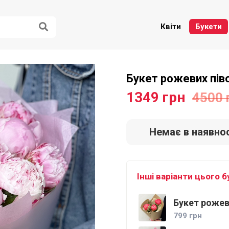
Квіти
Букети
Букет рожевих пів
1349
грн
4500 
Немає в наявнос
Інші варіанти цього б
Букет рожев
799 грн