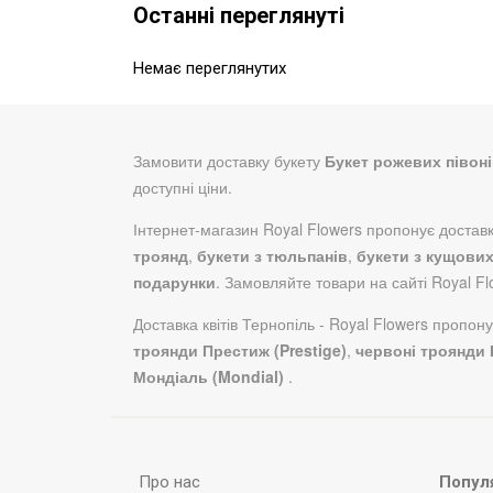
Останні переглянуті
Немає переглянутих
Замовити доставку букету
Букет рожевих півон
доступні ціни.
Інтернет-магазин Royal Flowers пропонує доставку 
троянд
,
букети з тюльпанів
,
букети з кущови
подарунки
. Замовляйте товари на сайті Royal F
Доставка квітів Тернопіль - Royal Flowers пропо
троянди Престиж (Prestige)
,
червоні троянди Е
Мондіаль (Mondial)
.
Про нас
Популя