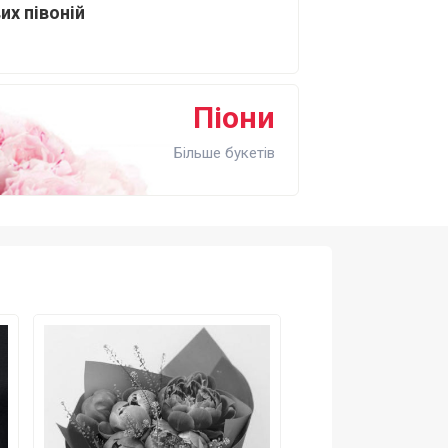
их півоній
Піони
Більше букетів